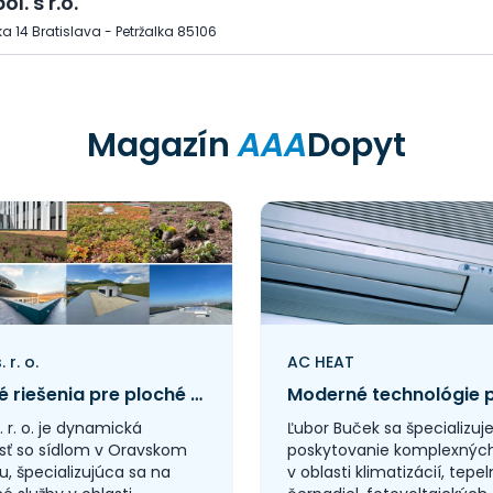
ol. s r.o.
a 14 Bratislava - Petržalka 85106
Magazín
AAA
Dopyt
 r. o.
AC HEAT
Moderné riešenia pre ploché strechy s dôrazom na kvalitu a udržateľnosť
 r. o. je dynamická
Ľubor Buček sa špecializuj
sť so sídlom v Oravskom
poskytovanie komplexných
, špecializujúca sa na
v oblasti klimatizácií, tepe