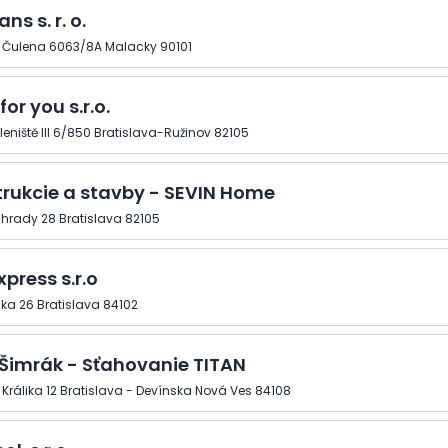
ns s. r. o.
 Čulena 6063/8A Malacky 90101
for you s.r.o.
eniště III 6/850 Bratislava-Ružinov 82105
rukcie a stavby - SEVIN Home
hrady 28 Bratislava 82105
press s.r.o
ka 26 Bratislava 84102
Šimrák - Sťahovanie TITAN
Králika 12 Bratislava - Devínska Nová Ves 84108