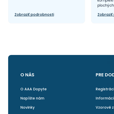
komplexné
nákladné vozy
plochých 
Auto-Moto > Požičovne -
Zobraziť podrobnosti
Zobraziť
osobné vozy
Auto-Moto > Požičovne -
úžitkové vozy
Auto-Moto > Servis
Auto-Moto > Servis -
autorizovaný
Auto-Moto > Servis - iné
Auto-Moto > Servis - pneu
Auto-Moto > Služby - iné
Auto-Moto > Služby -
klampiari
O NÁS
PRE DO
Auto-Moto > Služby -
kozmetika
Auto-Moto > Služby -
O AAA Dopyte
Registrác
lakovne
Auto-Moto > Služby -
Napíšte nám
Informác
leasing
Novinky
Vzorové 
Auto-Moto > Služby -
umývanie