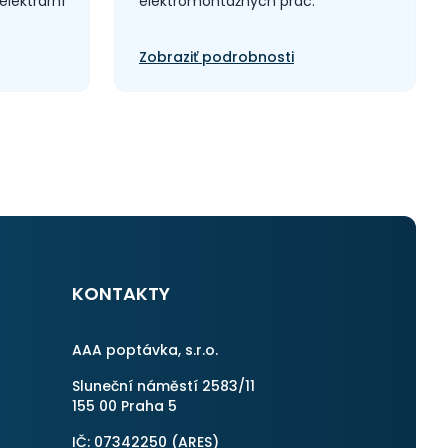
elektrární
elektromontážnych prác.
Zobraziť podrobnosti
KONTAKTY
AAA poptávka, s.r.o.
Sluneční náměstí 2583/11
155 00 Praha 5
IČ: 07342250 (
ARES
)