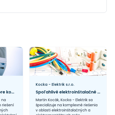
Kocka - Elektrik s.r.o.
Moderné technológie pre komfort a úsporu energií
Spoľahlivé elektroinštalačné riešenia pre moderné domácnosti a firmy
e na
Martin Kocák, Kocka - Elektrik sa
 riešení
špecializuje na komplexné riešenia
lných
v oblasti elektroinštalačných a