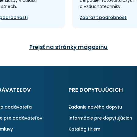
 služby v oblasti
čerpadiel, fotovoltaických 
striech.
a vzduchotechniky.
 podrobnosti
Zobraziť podrobnosti
Prejsť na stránky magazínu
DÁVATEĽOV
PRE DOPYTUJÚCICH
ia dodávateľa
Zadanie nového dopytu
ie pre dodávateľov
Informácie pre dopytujúcich
zmluvy
Katalóg firiem