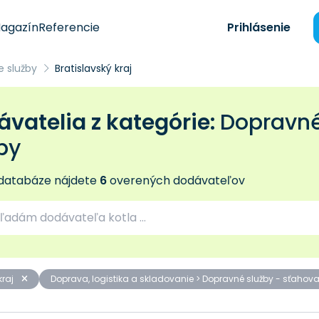
agazín
Referencie
Prihlásenie
e služby
Bratislavský kraj
vatelia z kategórie:
Dopravné
by
 databáze nájdete
6
overených dodávateľov
kraj
Doprava, logistika a skladovanie > Dopravné služby - sťahov