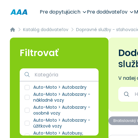
Pre dopytujúcich
Pre dodávateľov
M
Katalóg dodávateľov
Dopravné služby - sťahovaci
Filtrovať
Dodá
služ
V našej
Auto-Moto > Autobazáry
Auto-Moto > Autobazary -
nákladné vozy
Auto-Moto > Autobazary -
osobné vozy
Auto-Moto > Autobazary -
Bratislavský 
úžitkové vozy
Auto-Moto > Autobusy,