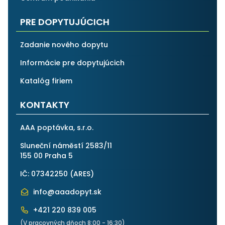
PRE DOPYTUJÚCICH
Zadanie nového dopytu
Informácie pre dopytujúcich
Katalóg firiem
KONTAKTY
AAA poptávka, s.r.o.
Sluneční náměstí 2583/11
155 00 Praha 5
IČ: 07342250 (
ARES
)
info@aaadopyt.sk
+421 220 839 005
(V pracovných dňoch 8:00 - 16:30)