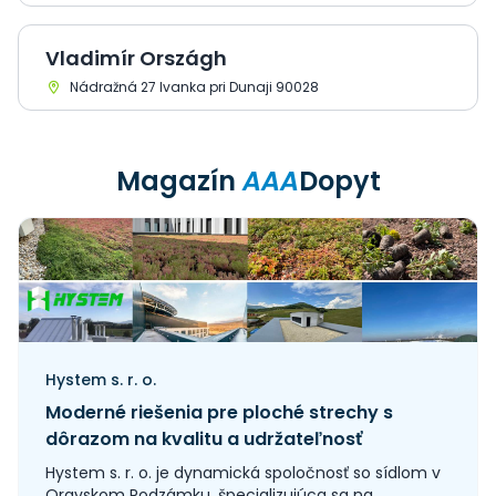
Vladimír Országh
Nádražná 27 Ivanka pri Dunaji 90028
Magazín
AAA
Dopyt
Hystem s. r. o.
Moderné riešenia pre ploché strechy s
dôrazom na kvalitu a udržateľnosť
Hystem s. r. o. je dynamická spoločnosť so sídlom v
Oravskom Podzámku, špecializujúca sa na