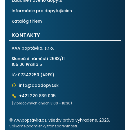
Zadanie nového dopytu
Informácie pre dopytujúcich
Katalóg firiem
KONTAKTY
AAA poptávka, s.r.o.
Sluneční náměstí 2583/11
155 00 Praha 5
IČ: 07342250 (
ARES
)
info@aaadopyt.sk
+421 220 839 005
(V pracovných dňoch 8:00 - 16:30)
© AAApoptávka.cz, všetky práva vyhradené, 2026.
Spĺňame podmienky transparentnosti.