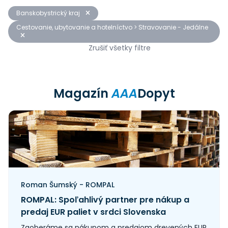
Banskobystrický kraj
Cestovanie, ubytovanie a hotelníctvo > Stravovanie - Jedálne
Zrušiť všetky filtre
Magazín
AAA
Dopyt
Roman Šumský - ROMPAL
ROMPAL: Spoľahlivý partner pre nákup a
predaj EUR paliet v srdci Slovenska
Zaoberáme sa nákupom a predajom drevených EUR