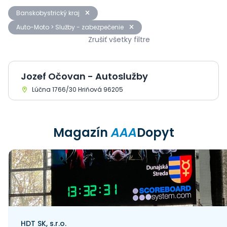
Banskobystrický kraj
Auto-Moto > Služby - zabezpečenie
Zrušiť všetky filtre
Jozef Očovan - Autoslužby
Lúčna 1766/30 Hriňová 96205
Magazín
AAA
Dopyt
HDT SK, s.r.o.