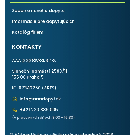
Zadanie nového dopytu
Informácie pre dopytujúcich
Katalóg firiem
KONTAKTY
AAA poptávka, s.r.o.
Sluneční náměstí 2583/11
155 00 Praha 5
IČ: 07342250 (
ARES
)
info@aaadopyt.sk
+421 220 839 005
(V pracovných dňoch 8:00 - 16:30)