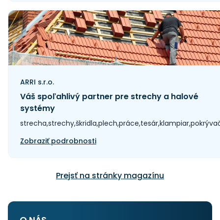
ARRI s.r.o.
Váš spoľahlivý partner pre strechy a halové
systémy
strecha,strechy,škridla,plech,práce,tesár,klampiar,pokrýva
Zobraziť podrobnosti
Prejsť na stránky magazínu
O NÁS