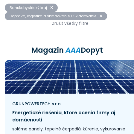
Banskobystrický kraj
Doprava, logistika a skladovanie > Skladovanie
Zrušiť všetky filtre
Magazín
AAA
Dopyt
GRUNPOWERTECH s.r.o.
Energetické riešenia, ktoré ocenia firmy aj
domácnosti
solárne panely, tepelné čerpadlá, kúrenie, vykurovanie