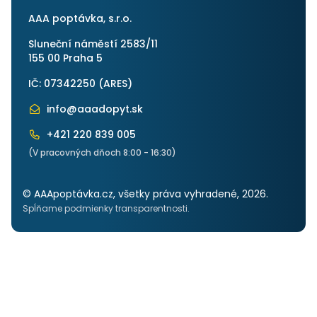
AAA poptávka, s.r.o.
Sluneční náměstí 2583/11
155 00 Praha 5
IČ: 07342250 (
ARES
)
info@aaadopyt.sk
+421 220 839 005
(V pracovných dňoch 8:00 - 16:30)
© AAApoptávka.cz, všetky práva vyhradené, 2026.
Spĺňame podmienky transparentnosti.