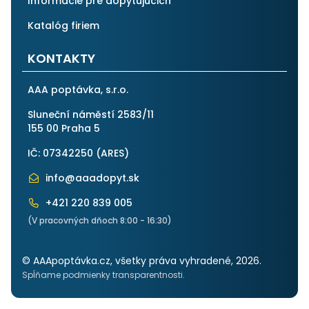
Informácie pre dopytujúcich
Katalóg firiem
KONTAKTY
AAA poptávka, s.r.o.
Sluneční náměstí 2583/11
155 00 Praha 5
IČ: 07342250 (
ARES
)
info@aaadopyt.sk
+421 220 839 005
(V pracovných dňoch 8:00 - 16:30)
© AAApoptávka.cz, všetky práva vyhradené, 2026.
Spĺňame podmienky transparentnosti.