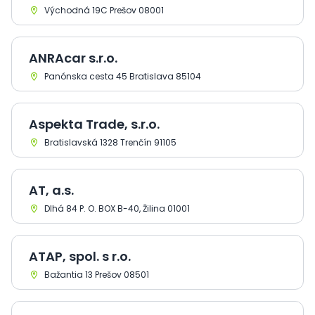
Východná 19C Prešov 08001
ANRAcar s.r.o.
Panónska cesta 45 Bratislava 85104
Aspekta Trade, s.r.o.
Bratislavská 1328 Trenčín 91105
AT, a.s.
Dlhá 84 P. O. BOX B-40, Žilina 01001
ATAP, spol. s r.o.
Bažantia 13 Prešov 08501