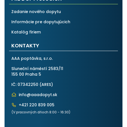
Zadanie nového dopytu
Informácie pre dopytujúcich
Katalóg firiem
KONTAKTY
AAA poptávka, s.r.o.
Sluneční náměstí 2583/11
155 00 Praha 5
IČ: 07342250 (
ARES
)
info@aaadopyt.sk
+421 220 839 005
(V pracovných dňoch 8:00 - 16:30)