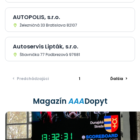
AUTOPOLIS, s.r.o.
Železničná 33 Bratislava 82107
Autoservis Lipták, s.r.o.
Štiavnička 77 Podbrezová 97681
<
Predchádzajúci
1
Ďalšia
>
Magazín
AAA
Dopyt