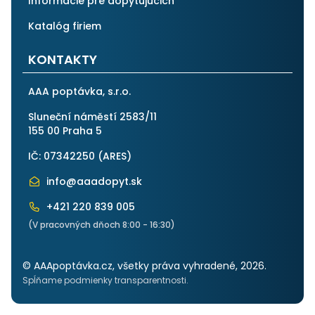
Informácie pre dopytujúcich
Katalóg firiem
KONTAKTY
AAA poptávka, s.r.o.
Sluneční náměstí 2583/11
155 00 Praha 5
IČ: 07342250 (
ARES
)
info@aaadopyt.sk
+421 220 839 005
(V pracovných dňoch 8:00 - 16:30)
© AAApoptávka.cz, všetky práva vyhradené, 2026.
Spĺňame podmienky transparentnosti.