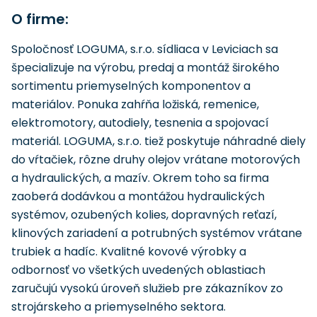
O firme:
Spoločnosť LOGUMA, s.r.o. sídliaca v Leviciach sa
špecializuje na výrobu, predaj a montáž širokého
sortimentu priemyselných komponentov a
materiálov. Ponuka zahŕňa ložiská, remenice,
elektromotory, autodiely, tesnenia a spojovací
materiál. LOGUMA, s.r.o. tiež poskytuje náhradné diely
do vŕtačiek, rôzne druhy olejov vrátane motorových
a hydraulických, a mazív. Okrem toho sa firma
zaoberá dodávkou a montážou hydraulických
systémov, ozubených kolies, dopravných reťazí,
klinových zariadení a potrubných systémov vrátane
trubiek a hadíc. Kvalitné kovové výrobky a
odbornosť vo všetkých uvedených oblastiach
zaručujú vysokú úroveň služieb pre zákazníkov zo
strojárskeho a priemyselného sektora.