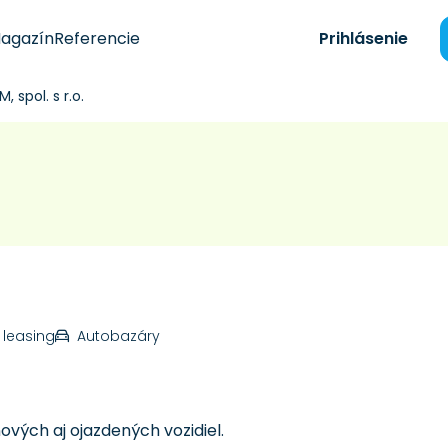
agazín
Referencie
Prihlásenie
, spol. s r.o.
 leasing
Autobazáry
ových aj ojazdených vozidiel.