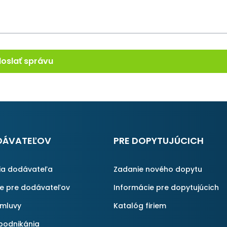
oslať správu
DÁVATEĽOV
PRE DOPYTUJÚCICH
ia dodávateľa
Zadanie nového dopytu
ie pre dodávateľov
Informácie pre dopytujúcich
zmluvy
Katalóg firiem
podnikánia