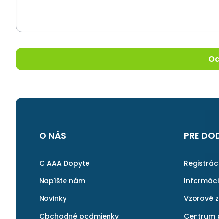
Od
O NÁS
PRE DO
O AAA Dopyte
Registrác
Napíšte nám
Informác
Novinky
Vzorové 
Obchodné podmienky
Centrum 