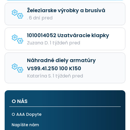
Železiarske výrobky a brusivá
. 6 dní pred
1010014052 Uzatváracie klapky
Zuzana D. 1 týždeň pred
Náhradné diely armatúry
VS99.41.250 100 K150
Katarína S. 1 týždeň pred
O NÁS
O AAA Dopyte
Napíšte nám