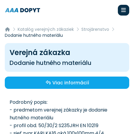
Katalóg verejných zákaziek
Strojárenstvo
Dodanie hutného materiálu
Verejná zákazka
Dodanie hutného materiálu
Viac informácií
Podrobný popis:
- predmetom verejnej zákazky je dodanie
hutného materiálu
- profil obd. 50/30/2 S235JRH EN 10219
- sieť zvar.KARI KA16 oká 100x100mm,4/4