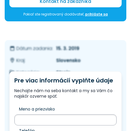
Kontakt na zákazníka
Pokiaľ ste registrovaný dodávateľ,
prihláste sa
15. 3. 2019
Dátum zadania:
Slovensko
Kraj:
Stroje
Kategória:
Pre viac informácií vyplňte údaje
Nechajte nám na seba kontakt a my sa Vám čo
najskôr ozveme späť.
Meno a priezvisko
Telefón