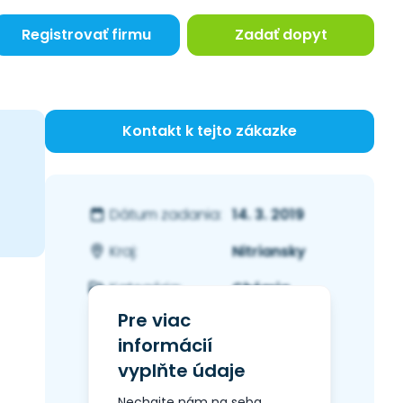
Registrovať firmu
Zadať dopyt
Kontakt k tejto zákazke
14. 3. 2019
Dátum zadania:
Nitriansky
Kraj:
Chémia
Kategória:
Pre viac
informácií
vyplňte údaje
Nechajte nám na seba