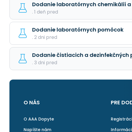
Dodanie laboratórnych chemikálií a
. 1 deň pred
Dodanie laboratórnych pomôcok
. 2 dni pred
Dodanie čistiacich a dezinfekčných 
. 3 dni pred
O NÁS
PRE DO
O AAA Dopyte
Registrác
Napíšte nám
Informác