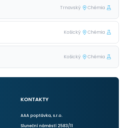
Trnavský
Chémia
Košický
Chémia
Košický
Chémia
KONTAKTY
AAA poptávka, s.r.o.
Sluneční náměstí 2583/11