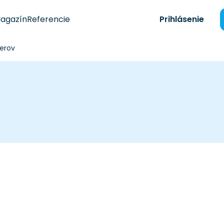
agazín
Referencie
Prihlásenie
erov