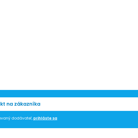
kt na zákazníka
trovaný dodávateľ,
prihláste sa