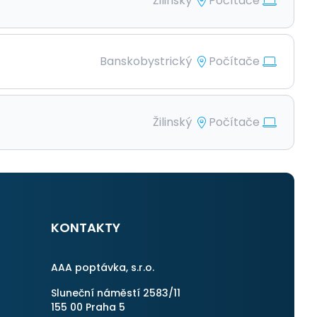
Žilinský
Počítače
Banskobystrický
Počítače
Žilinský
Počítače
KONTAKTY
AAA poptávka, s.r.o.
Sluneční náměstí 2583/11
155 00 Praha 5