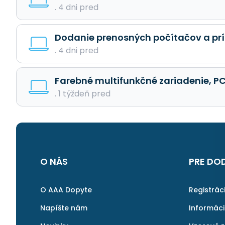
. 4 dni pred
Dodanie prenosných počítačov a pr
. 4 dni pred
Farebné multifunkčné zariadenie, PC 
. 1 týždeň pred
O NÁS
PRE DO
O AAA Dopyte
Registrác
Napíšte nám
Informác