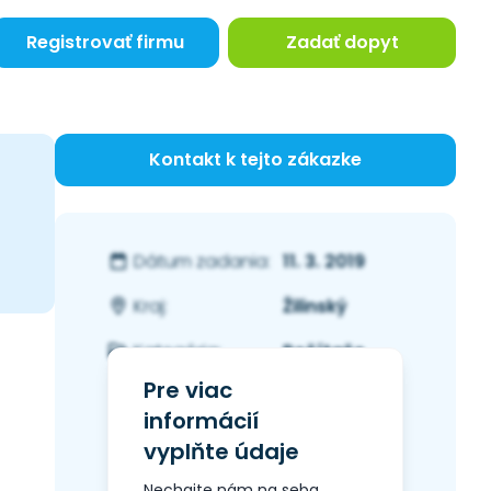
Registrovať firmu
Zadať dopyt
Kontakt k tejto zákazke
11. 3. 2019
Dátum zadania:
Žilinský
Kraj:
Počítače
Kategória:
Pre viac
informácií
vyplňte údaje
Nechajte nám na seba