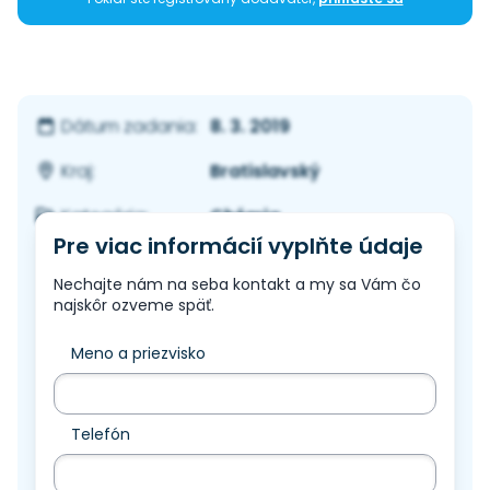
8. 3. 2019
Dátum zadania:
Bratislavský
Kraj:
Chémia
Kategória:
Pre viac informácií vyplňte údaje
Nechajte nám na seba kontakt a my sa Vám čo
najskôr ozveme späť.
Meno a priezvisko
Telefón