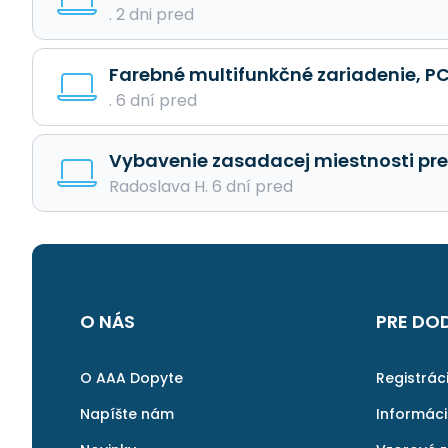
. 2 dni pred
Farebné multifunkčné zariadenie, PC 
. 6 dní pred
Vybavenie zasadacej miestnosti pr
Radoslava H. 6 dní pred
O NÁS
PRE DO
O AAA Dopyte
Registrác
Napíšte nám
Informác