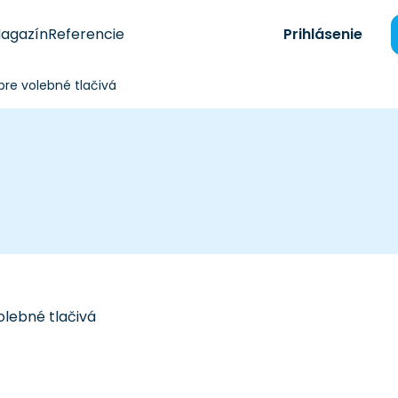
agazín
Referencie
Prihlásenie
pre volebné tlačivá
olebné tlačivá