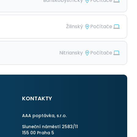
Banskobystrický
Počítače
Žilinský
Počítače
Nitriansky
Počítače
KONTAKTY
AAA poptávka, s.r.o.
Sluneční náměstí 2583/11
155 00 Praha 5