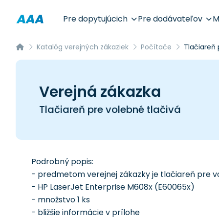
Pre dopytujúcich
Pre dodávateľov
M
Katalóg verejných zákaziek
Počítače
Tlačiareň 
Verejná zákazka
Tlačiareň pre volebné tlačivá
Podrobný popis:
- predmetom verejnej zákazky je tlačiareň pre v
- HP LaserJet Enterprise M608x (E60065x)
- množstvo 1 ks
- bližšie informácie v prílohe