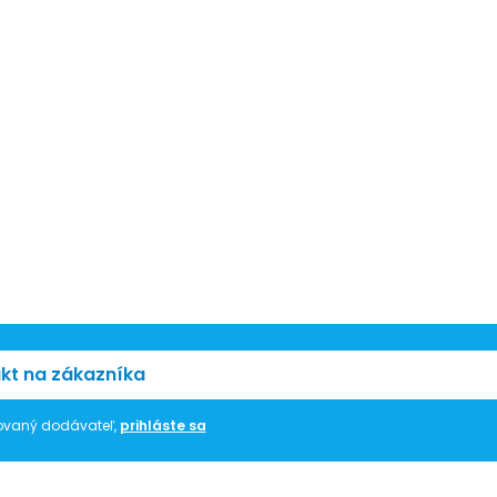
kt na zákazníka
trovaný dodávateľ,
prihláste sa