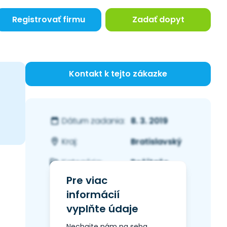
Registrovať firmu
Zadať dopyt
Kontakt k tejto zákazke
8. 3. 2019
Dátum zadania:
Bratislavský
Kraj:
Počítače
Kategória:
Pre viac
informácií
vyplňte údaje
Nechajte nám na seba