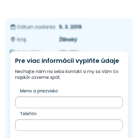
5. 3. 2019
Dátum zadania:
Žilinský
Kraj:
Výrobky
Kategória:
Pre viac informácií vyplňte údaje
Nechajte nám na seba kontakt a my sa Vám čo
najskôr ozveme späť.
Meno a priezvisko
Telefón