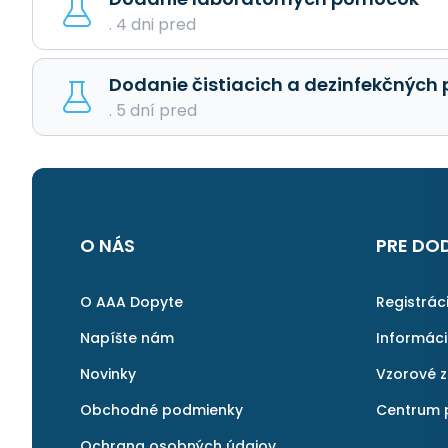
. 4 dni pred
Dodanie čistiacich a dezinfekčných 
. 5 dní pred
O NÁS
PRE DO
O AAA Dopyte
Registrác
Napíšte nám
Informác
Novinky
Vzorové 
Obchodné podmienky
Centrum 
Ochrana osobných údajov