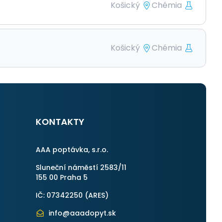
Košický
Chémia
Košický
Chémia
KONTAKTY
AAA poptávka, s.r.o.
Sluneční náměstí 2583/11
155 00 Praha 5
IČ: 07342250 (
ARES
)
info@aaadopyt.sk