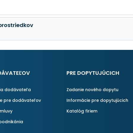
prostriedkov
DÁVATEĽOV
PRE DOPYTUJÚCICH
ia dodávateľa
Zadanie nového dopytu
ie pre dodávateľov
Informácie pre dopytujúcich
zmluvy
Katalóg firiem
podnikánia