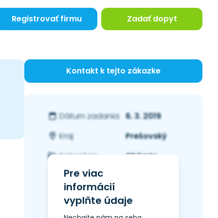
Registrovať firmu
Zadať dopyt
Kontakt k tejto zákazke
6. 3. 2019
Dátum zadania:
Prešovský
Kraj:
Chémia
Kategória:
Pre viac
informácií
vyplňte údaje
Nechajte nám na seba