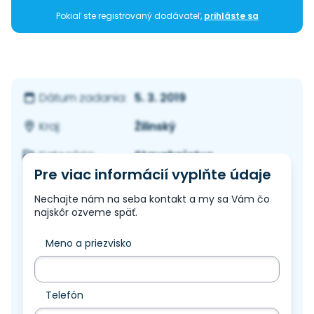
Pokiaľ ste registrovaný dodávateľ,
prihláste sa
5. 3. 2019
Dátum zadania:
Žilinský
Kraj:
Stavebníctvo
Kategória:
Pre viac informácií vyplňte údaje
Nechajte nám na seba kontakt a my sa Vám čo
najskôr ozveme späť.
Meno a priezvisko
Telefón