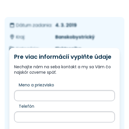
4. 3. 2019
Dátum zadania:
Banskobystrický
Kraj:
Elektronika
Kategória:
Pre viac informácií vyplňte údaje
Nechajte nám na seba kontakt a my sa Vám čo
najskôr ozveme späť.
Meno a priezvisko
Telefón