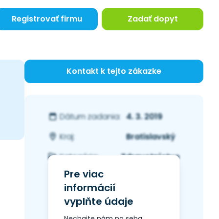
Registrovať firmu
Zadať dopyt
Kontakt k tejto zákazke
4. 3. 2019
Dátum zadania:
Bratislavský
Kraj:
Zdravotníctvo
Kategória:
Pre viac
informácií
vyplňte údaje
Nechajte nám na seba