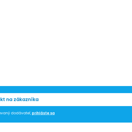
kt na zákazníka
trovaný dodávateľ,
prihláste sa