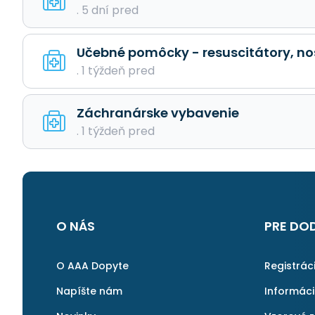
. 5 dní pred
Učebné pomôcky - resuscitátory, no
. 1 týždeň pred
Záchranárske vybavenie
. 1 týždeň pred
O NÁS
PRE DO
O AAA Dopyte
Registrác
Napíšte nám
Informác