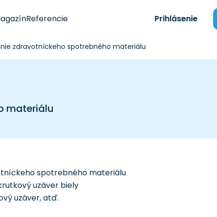
agazín
Referencie
Prihlásenie
nie zdravotníckeho spotrebného materiálu
o materiálu
otníckeho spotrebného materiálu
rutkový uzáver biely
vý uzáver, atď.