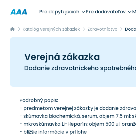
Pre dopytujúcich
Pre dodávateľov
M
Katalóg verejných zákaziek
Zdravotníctvo
Doda
Verejná zákazka
Dodanie zdravotníckeho spotrebnéh
Podrobný popis:
- predmetom verejnej zákazky je dodanie zdrav
- skúmavka biochemická, serum, objem 7,5 ml; sk
- mkroskúmavka Li-Heparín; objem 500 ul; oranžo
- bližšie informácie v prílohe