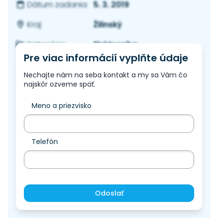
5. 3. 2019
Dátum zadania:
Žilinský
Kraj:
Elektronika
Kategória:
Pre viac informácií vyplňte údaje
Nechajte nám na seba kontakt a my sa Vám čo
najskôr ozveme späť.
Meno a priezvisko
Telefón
Odoslať