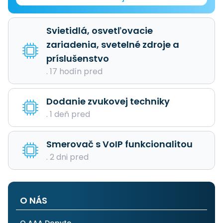
Svietidlá, osvetľovacie
zariadenia, svetelné zdroje a
príslušenstvo
. 17 hodín pred
Dodanie zvukovej techniky
. 1 deň pred
Smerovač s VoIP funkcionalitou
. 2 dni pred
O NÁS