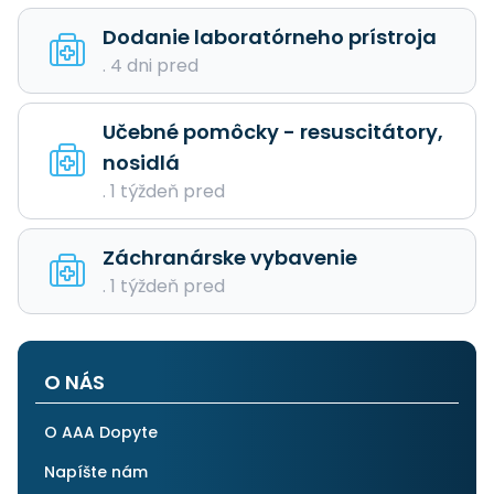
Dodanie laboratórneho prístroja
. 4 dni pred
Učebné pomôcky - resuscitátory,
nosidlá
. 1 týždeň pred
Záchranárske vybavenie
. 1 týždeň pred
O NÁS
O AAA Dopyte
Napíšte nám