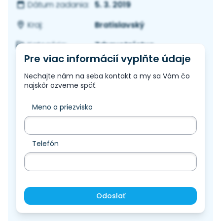
5. 3. 2019
Dátum zadania:
Bratislavský
Kraj:
Zdravotníctvo
Kategória:
Pre viac informácií vyplňte údaje
Nechajte nám na seba kontakt a my sa Vám čo
najskôr ozveme späť.
Meno a priezvisko
Telefón
Odoslať