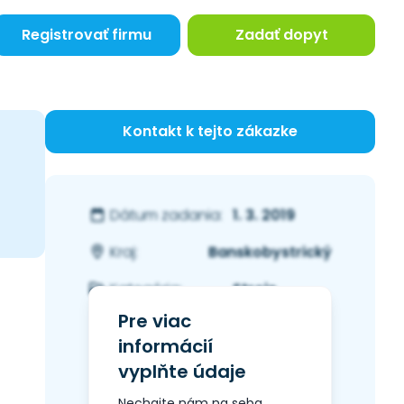
Registrovať firmu
Zadať dopyt
Kontakt k tejto zákazke
1. 3. 2019
Dátum zadania:
Banskobystrický
Kraj:
Stroje
Kategória:
Pre viac
informácií
vyplňte údaje
Nechajte nám na seba