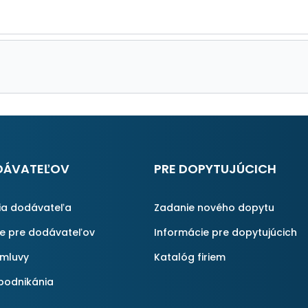
DÁVATEĽOV
PRE DOPYTUJÚCICH
ia dodávateľa
Zadanie nového dopytu
ie pre dodávateľov
Informácie pre dopytujúcich
zmluvy
Katalóg firiem
podnikánia