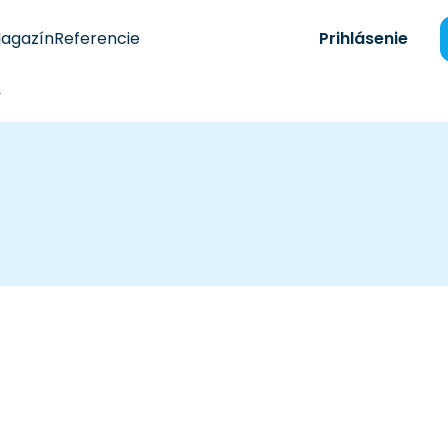
agazín
Referencie
Prihlásenie
y