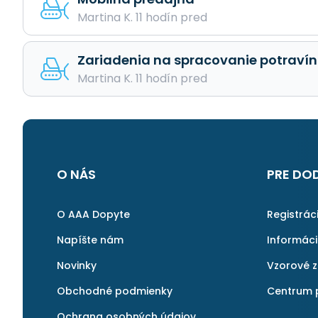
Martina K. 11 hodín pred
Zariadenia na spracovanie potravín
Martina K. 11 hodín pred
O NÁS
PRE DO
O AAA Dopyte
Registrác
Napíšte nám
Informác
Novinky
Vzorové 
Obchodné podmienky
Centrum 
Ochrana osobných údajov