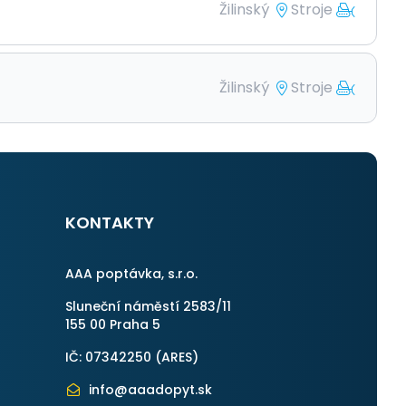
Žilinský
Stroje
Žilinský
Stroje
KONTAKTY
AAA poptávka, s.r.o.
Sluneční náměstí 2583/11
155 00 Praha 5
IČ: 07342250 (
ARES
)
info@aaadopyt.sk