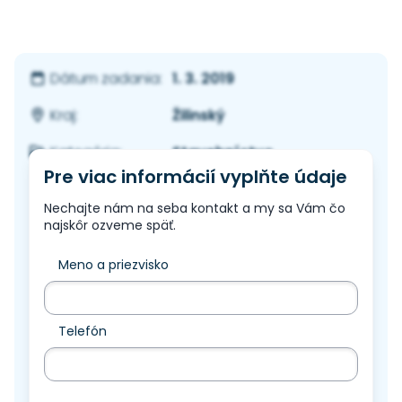
1. 3. 2019
Dátum zadania:
Žilinský
Kraj:
Stavebníctvo
Kategória:
Pre viac informácií vyplňte údaje
Nechajte nám na seba kontakt a my sa Vám čo
najskôr ozveme späť.
Meno a priezvisko
Telefón