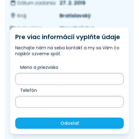
27. 2. 2019
Dátum zadania:
Bratislavský
Kraj:
Stavebníctvo
Kategória:
Pre viac informácií vyplňte údaje
Nechajte nám na seba kontakt a my sa Vám čo
najskôr ozveme späť.
Meno a priezvisko
Telefón
Odoslať