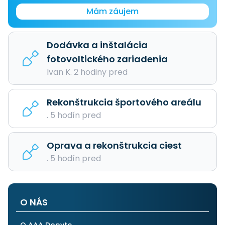
Mám záujem
Dodávka a inštalácia
fotovoltického zariadenia
Ivan K. 2 hodiny pred
Rekonštrukcia športového areálu
. 5 hodín pred
Oprava a rekonštrukcia ciest
. 5 hodín pred
O NÁS