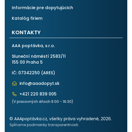
Informácie pre dopytujúcich
Katalóg firiem
KONTAKTY
AAA poptávka, s.r.o.
Sluneční náměstí 2583/11
155 00 Praha 5
IČ: 07342250 (
ARES
)
info@aaadopyt.sk
+421 220 839 005
(V pracovných dňoch 8:00 - 16:30)
© AAApoptávka.cz, všetky práva vyhradené, 2026.
Spĺňame podmienky transparentnosti.