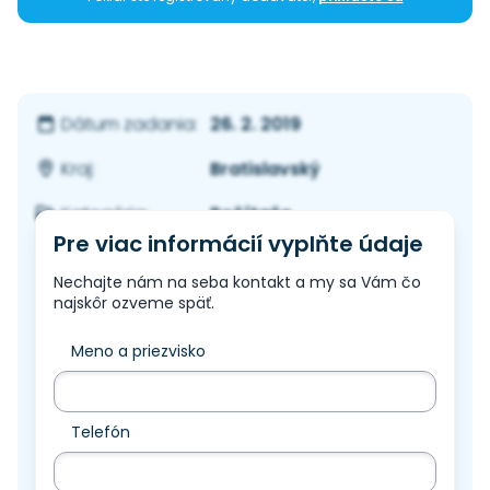
26. 2. 2019
Dátum zadania:
Bratislavský
Kraj:
Počítače
Kategória:
Pre viac informácií vyplňte údaje
Nechajte nám na seba kontakt a my sa Vám čo
najskôr ozveme späť.
Meno a priezvisko
Telefón