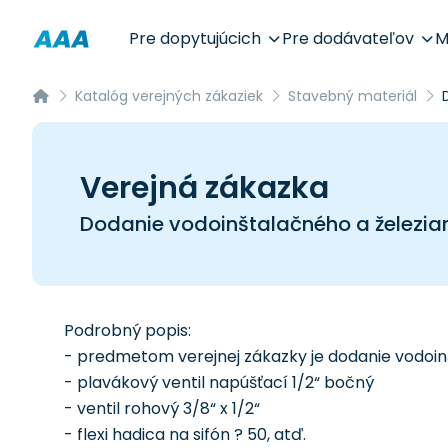
Pre dopytujúcich
Pre dodávateľov
M
Katalóg verejných zákaziek
Stavebný materiál
Verejná zákazka
Dodanie vodoinštalačného a železia
Podrobný popis:
- predmetom verejnej zákazky je dodanie vodoin
- plavákový ventil napúšťací 1/2“ bočný
- ventil rohový 3/8“ x 1/2“
- flexi hadica na sifón ? 50, atď.