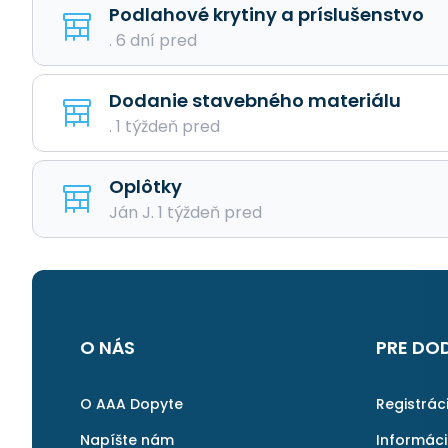
Podlahové krytiny a príslušenstvo
. 6 dní pred
Dodanie stavebného materiálu
. 1 týždeň pred
Oplôtky
Ján J. 1 týždeň pred
O NÁS
PRE DO
O AAA Dopyte
Registrác
Napíšte nám
Informác