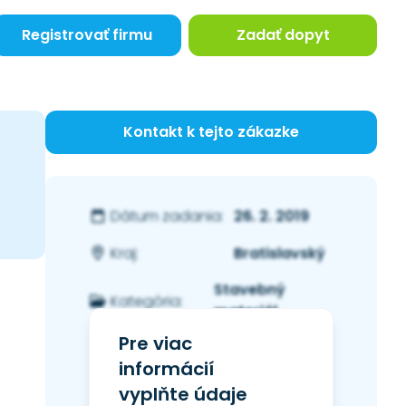
Registrovať firmu
Zadať dopyt
Kontakt k tejto zákazke
26. 2. 2019
Dátum zadania:
Bratislavský
Kraj:
Stavebný
Kategória:
materiál
Pre viac
informácií
vyplňte údaje