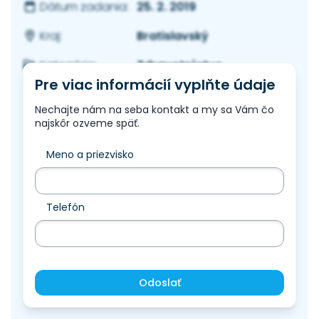
25. 2. 2019
Dátum zadania:
Bratislavský
Kraj:
Zdravotníctvo
Kategória:
Pre viac informácií vyplňte údaje
Nechajte nám na seba kontakt a my sa Vám čo
najskôr ozveme späť.
Meno a priezvisko
Telefón
Odoslať