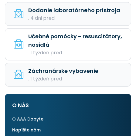
Dodanie laboratórneho prístroja
. 4 dni pred
Učebné pomôcky - resuscitátory,
nosidlá
. 1 týždeň pred
Záchranárske vybavenie
. 1 týždeň pred
O NÁS
O AAA Dopyte
Napíšte nám