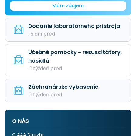
Mám záujem
Dodanie laboratórneho prístroja
. 5 dní pred
Učebné pomôcky - resuscitátory,
nosidlá
. 1 týždeň pred
Záchranárske vybavenie
. 1 týždeň pred
O NÁS
O AAA Dopyte