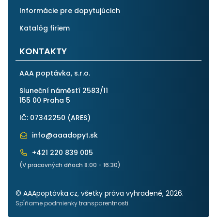
Informácie pre dopytujúcich
Katalóg firiem
KONTAKTY
AAA poptávka, s.r.o.
Sluneční náměstí 2583/11
155 00 Praha 5
IČ: 07342250 (
ARES
)
info@aaadopyt.sk
+421 220 839 005
(V pracovných dňoch 8:00 - 16:30)
© AAApoptávka.cz, všetky práva vyhradené, 2026.
Spĺňame podmienky transparentnosti.